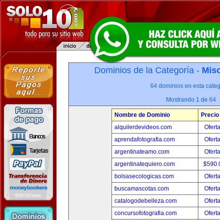
Dominios de la Categoría -
Misc
64 dominios en esta categ
Mostrando 1 de 64
Nombre de Dominio
Precio
alquilerdevideos.com
Ofert
aprendafotografia.com
Ofert
argentinateamo.com
Ofert
argentinatequiero.com
$590.
bolsasecologicas.com
Ofert
buscamascotas.com
Ofert
catalogodebelleza.com
Ofert
concursofotografia.com
Ofert