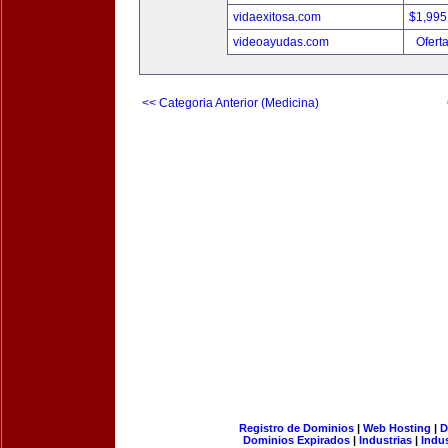
vidaexitosa.com
$1,995
videoayudas.com
Ofert
<< Categoria Anterior (Medicina)
Registro de Dominios
|
Web Hosting
|
D
Dominios Expirados
|
Industrias
|
Indu