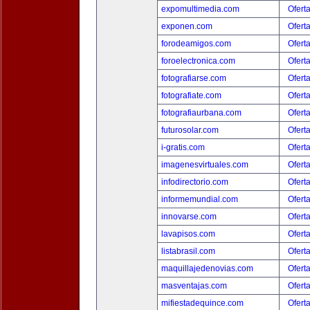
expomultimedia.com
Ofert
exponen.com
Ofert
forodeamigos.com
Ofert
foroelectronica.com
Ofert
fotografiarse.com
Ofert
fotografiate.com
Ofert
fotografiaurbana.com
Ofert
futurosolar.com
Ofert
i-gratis.com
Ofert
imagenesvirtuales.com
Ofert
infodirectorio.com
Ofert
informemundial.com
Ofert
innovarse.com
Ofert
lavapisos.com
Ofert
listabrasil.com
Ofert
maquillajedenovias.com
Ofert
masventajas.com
Ofert
mifiestadequince.com
Ofert