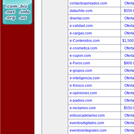
contactosprivados.com
Ofert
datachile.com
$550.
disertar.com
Ofert
e-calidad.com
Ofert
e-cargas.com
Ofert
e-Contenidos.com
$1,500
e-cosmetica.com
Ofert
e-cupon.com
Ofert
e-Foros.com
$800.
e-grupos.com
Ofert
e-inteligencia.com
Ofert
e-Kiosco.com
Ofert
e-opiniones.com
Ofert
e-padres.com
Ofert
e-reclamos.com
$550.
enbuscadelamor.com
Ofert
eventosdigitales.com
Ofert
eventosintegrales.com
Ofert