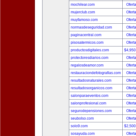
mochilear.com
Ofert
mujerclub.com
Ofert
muyfamoso.com
Ofert
normasdeseguridad.com
Ofert
paginacentral.com
Ofert
pisosatermicos.com
Ofert
productosdigitales.com
$4,950
protectoresdiarios.com
Ofert
regalosdeamor.com
Ofert
restauraciondefotografias.com
Ofert
resultadosnaturales.com
Ofert
resultadosorganicos.com
Ofert
salonparaeventos.com
Ofert
salonprofesional.com
Ofert
segurodepensiones.com
Ofert
seubolso.com
Ofert
solo9.com
$2,500
sosayuda.com
Ofert