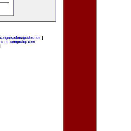
congresodenegocios.com
|
l.com
|
compratop.com
|
|