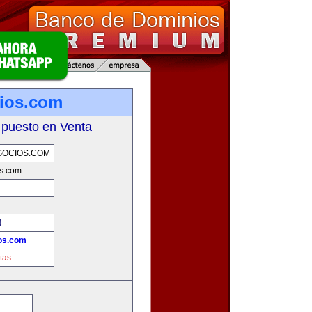
ios.com
 puesto en Venta
OCIOS.COM
s.com
!
os.com
tas