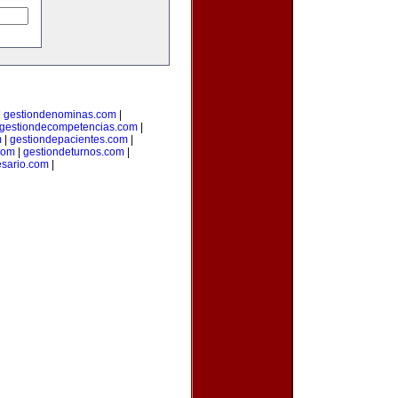
|
gestiondenominas.com
|
gestiondecompetencias.com
|
m
|
gestiondepacientes.com
|
com
|
gestiondeturnos.com
|
sario.com
|