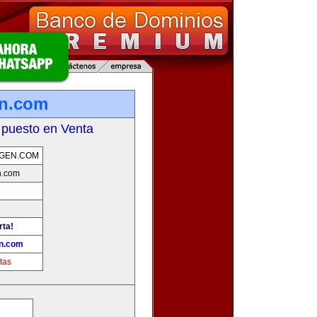
en.com
 puesto en Venta
GEN.COM
n.com
rta!
n.com
tas