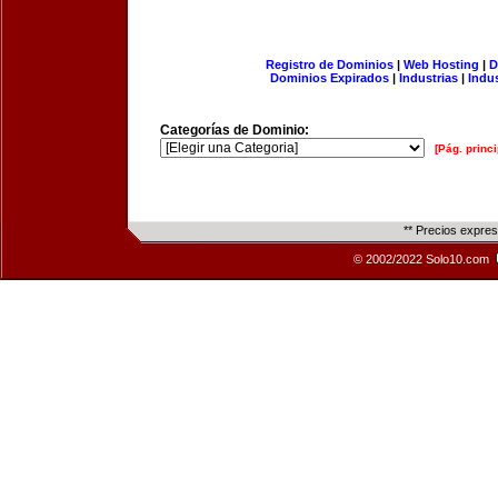
Registro de Dominios
|
Web Hosting
|
D
Dominios Expirados
|
Industrias
|
Indu
Categorías de Dominio:
[Pág. princi
** Precios expre
© 2002/2022 Solo10.com