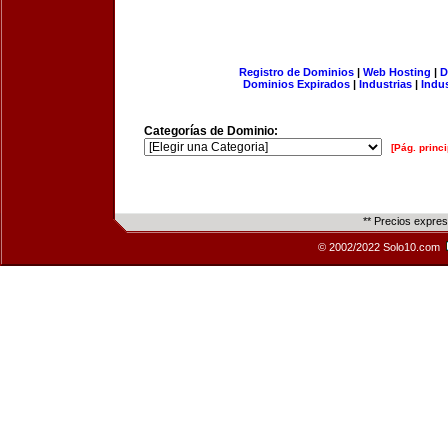
Registro de Dominios
|
Web Hosting
|
D
Dominios Expirados
|
Industrias
|
Indu
Categorías de Dominio:
[Pág. princi
** Precios expre
© 2002/2022 Solo10.com