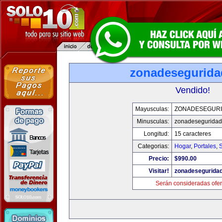
zonadesegurid
Vendido!
Mayusculas:
ZONADESEGUR
Minusculas:
zonadesegurida
Longitud:
15 caracteres
Categorias:
Hogar
,
Portales
,
Precio:
$990.00
Visitar!
zonadesegurida
Serán consideradas ofer