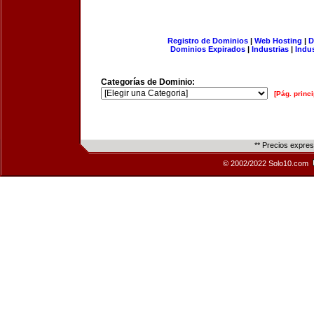
Registro de Dominios
|
Web Hosting
|
D
Dominios Expirados
|
Industrias
|
Indu
Categorías de Dominio:
[Pág. princi
** Precios expre
© 2002/2022 Solo10.com