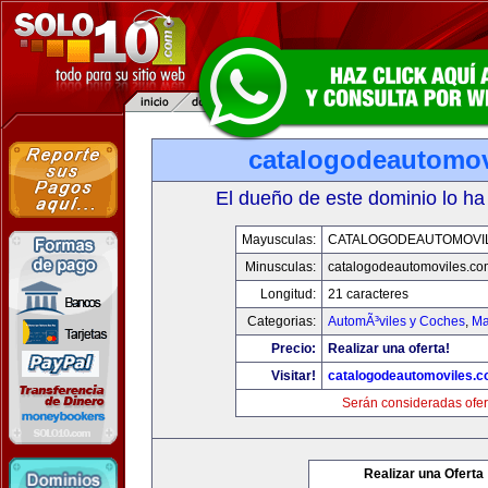
catalogodeautomov
El dueño de este dominio lo ha
Mayusculas:
CATALOGODEAUTOMOVI
Minusculas:
catalogodeautomoviles.co
Longitud:
21 caracteres
Categorias:
AutomÃ³viles y Coches
,
Ma
Precio:
Realizar una oferta!
Visitar!
catalogodeautomoviles.
Serán consideradas ofer
Realizar una Oferta