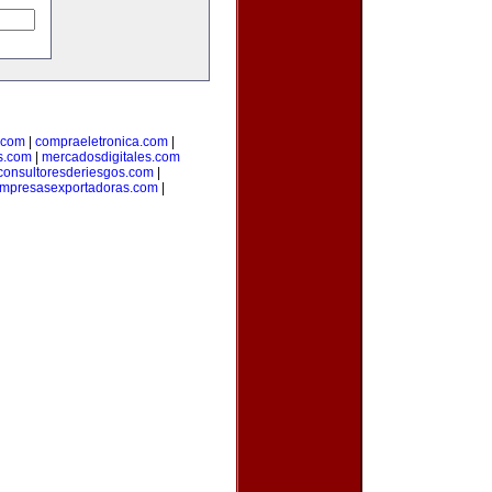
.com
|
compraeletronica.com
|
s.com
|
mercadosdigitales.com
consultoresderiesgos.com
|
mpresasexportadoras.com
|