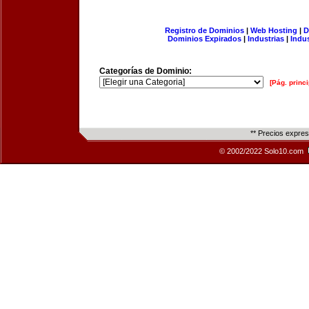
Registro de Dominios
|
Web Hosting
|
D
Dominios Expirados
|
Industrias
|
Indu
Categorías de Dominio:
[Pág. princi
** Precios expre
© 2002/2022 Solo10.com