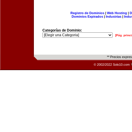
Registro de Dominios
|
Web Hosting
|
D
Dominios Expirados
|
Industrias
|
Indu
Categorías de Dominio:
[Pág. princi
** Precios expre
© 2002/2022 Solo10.com