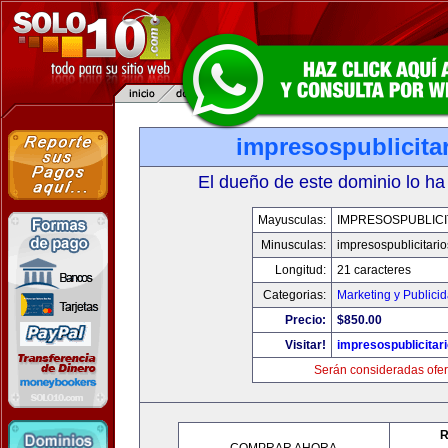
impresospublicita
El dueño de este dominio lo ha
Mayusculas:
IMPRESOSPUBLICI
Minusculas:
impresospublicitari
Longitud:
21 caracteres
Categorias:
Marketing y Publici
Precio:
$850.00
Visitar!
impresospublicitar
Serán consideradas ofer
R