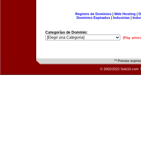
Registro de Dominios
|
Web Hosting
|
D
Dominios Expirados
|
Industrias
|
Indu
Categorías de Dominio:
[Pág. princi
** Precios expre
© 2002/2022 Solo10.com