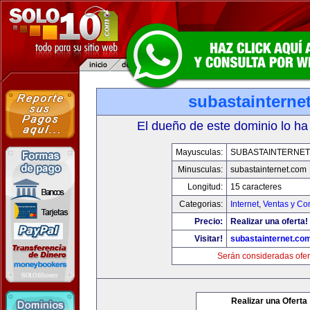
subastainterne
El dueño de este dominio lo ha
Mayusculas:
SUBASTAINTERNET
Minusculas:
subastainternet.com
Longitud:
15 caracteres
Categorias:
Internet
,
Ventas y Co
Precio:
Realizar una oferta!
Visitar!
subastainternet.co
Serán consideradas ofer
Realizar una Oferta