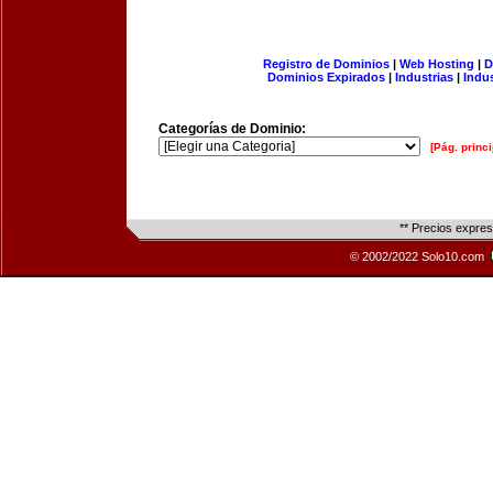
Registro de Dominios
|
Web Hosting
|
D
Dominios Expirados
|
Industrias
|
Indu
Categorías de Dominio:
[Pág. princi
** Precios expre
© 2002/2022 Solo10.com