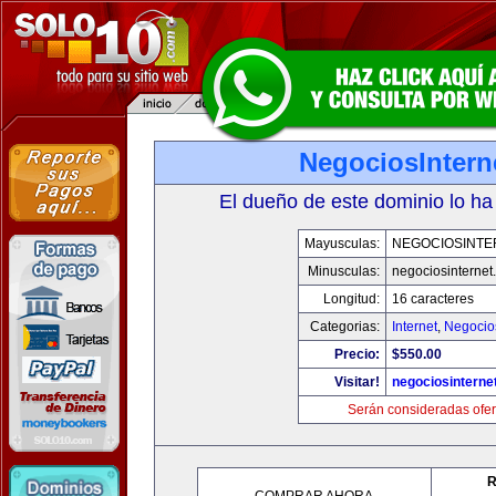
NegociosIntern
El dueño de este dominio lo ha
Mayusculas:
NEGOCIOSINTE
Minusculas:
negociosinternet.
Longitud:
16 caracteres
Categorias:
Internet
,
Negocio
Precio:
$550.00
Visitar!
negociosinternet
Serán consideradas ofer
R