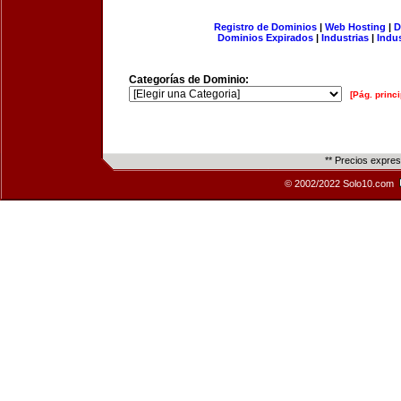
Registro de Dominios
|
Web Hosting
|
D
Dominios Expirados
|
Industrias
|
Indu
Categorías de Dominio:
[Pág. princi
** Precios expre
© 2002/2022 Solo10.com