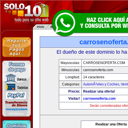
carrosenofert
El dueño de este dominio lo ha
Mayusculas:
CARROSENOFERTA.COM
Minusculas:
carrosenoferta.com
Longitud:
14 caracteres
Categorias:
AutomÃ³viles y Coches
,
Vent
Precio:
Realizar una oferta!
Visitar!
carrosenoferta.com
Serán consideradas ofer
Realizar una Oferta