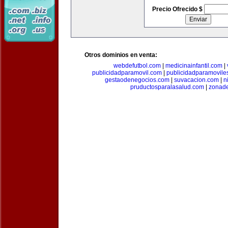
Precio Ofrecido $
Otros dominios en venta:
webdefutbol.com
|
medicinainfantil.com
|
publicidadparamovil.com
|
publicidadparamovile
gestaodenegocios.com
|
suvacacion.com
|
n
pruductosparalasalud.com
|
zonad