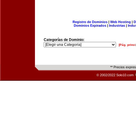
Registro de Dominios
|
Web Hosting
|
D
Dominios Expirados
|
Industrias
|
Indu
Categorías de Dominio:
[Pág. princi
** Precios expre
© 2002/2022 Solo10.com