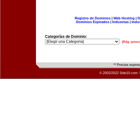
Registro de Dominios
|
Web Hosting
|
D
Dominios Expirados
|
Industrias
|
Indu
Categorías de Dominio:
[Pág. princi
** Precios expre
© 2002/2022 Solo10.com