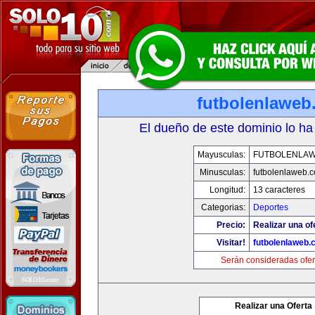
futbolenlaweb
El dueño de este dominio lo ha
Mayusculas:
FUTBOLENLA
Minusculas:
futbolenlaweb.
Longitud:
13 caracteres
Categorias:
Deportes
Precio:
Realizar una of
Visitar!
futbolenlaweb
Serán consideradas ofer
Realizar una Oferta