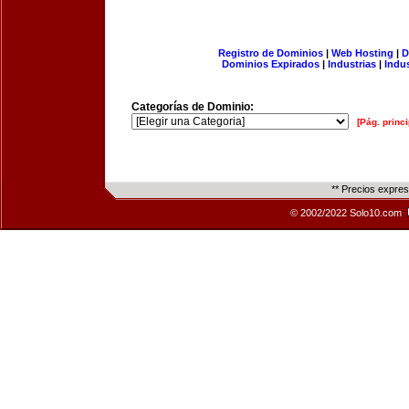
Registro de Dominios
|
Web Hosting
|
D
Dominios Expirados
|
Industrias
|
Indu
Categorías de Dominio:
[Pág. princi
** Precios expre
© 2002/2022 Solo10.com