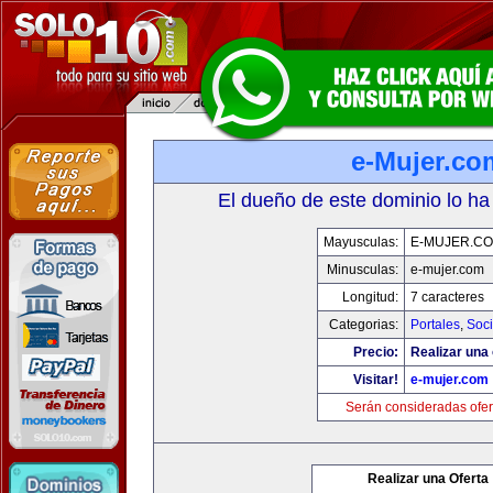
e-Mujer.co
El dueño de este dominio lo ha
Mayusculas:
E-MUJER.C
Minusculas:
e-mujer.com
Longitud:
7 caracteres
Categorias:
Portales
,
Soc
Precio:
Realizar una 
Visitar!
e-mujer.com
Serán consideradas ofer
Realizar una Oferta