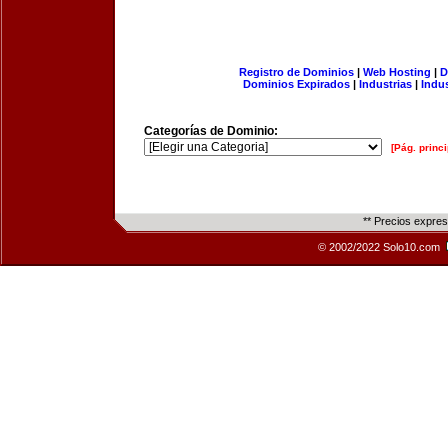
Registro de Dominios
|
Web Hosting
|
D
Dominios Expirados
|
Industrias
|
Indu
Categorías de Dominio:
[Pág. princi
** Precios expre
© 2002/2022 Solo10.com