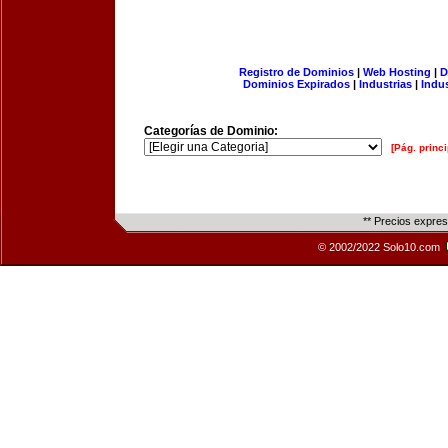
Registro de Dominios
|
Web Hosting
|
D
Dominios Expirados
|
Industrias
|
Indu
Categorías de Dominio:
[Pág. princi
** Precios expre
© 2002/2022 Solo10.com