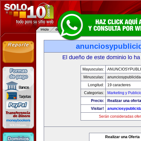
anunciosypublici
El dueño de este dominio lo ha
Mayusculas:
ANUNCIOSYPUBLI
Minusculas:
anunciosypublicid
Longitud:
19 caracteres
Categorias:
Marketing y Publici
Precio:
Realizar una oferta
Visitar!
anunciosypublicid
Serán consideradas ofer
Realizar una Oferta