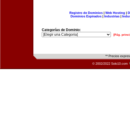
Registro de Dominios
|
Web Hosting
|
D
Dominios Expirados
|
Industrias
|
Indu
Categorías de Dominio:
[Pág. princi
** Precios expre
© 2002/2022 Solo10.com