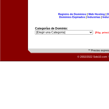
Registro de Dominios
|
Web Hosting
|
D
Dominios Expirados
|
Industrias
|
Indu
Categorías de Dominio:
[Pág. princi
** Precios expre
© 2002/2022 Solo10.com