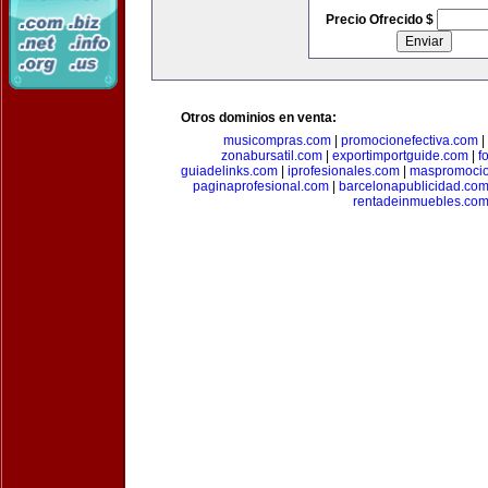
Precio Ofrecido $
Otros dominios en venta:
musicompras.com
|
promocionefectiva.com
|
zonabursatil.com
|
exportimportguide.com
|
f
guiadelinks.com
|
iprofesionales.com
|
maspromoci
paginaprofesional.com
|
barcelonapublicidad.co
rentadeinmuebles.co