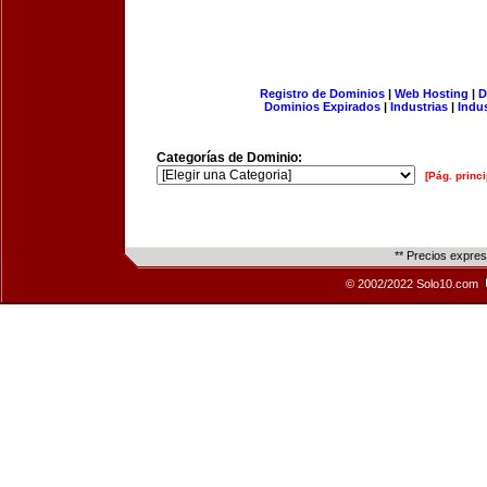
Registro de Dominios
|
Web Hosting
|
D
Dominios Expirados
|
Industrias
|
Indu
Categorías de Dominio:
[Pág. princi
** Precios expre
© 2002/2022 Solo10.com