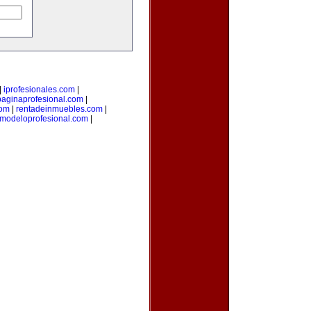
|
iprofesionales.com
|
paginaprofesional.com
|
com
|
rentadeinmuebles.com
|
modeloprofesional.com
|