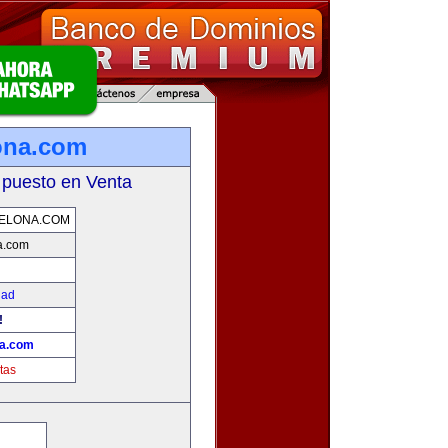
ona.com
 puesto en Venta
ELONA.COM
a.com
dad
!
na.com
tas