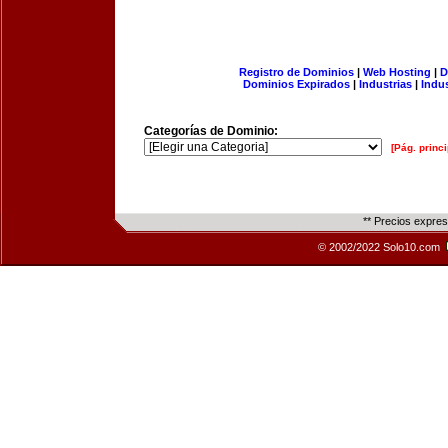
Registro de Dominios
|
Web Hosting
|
D
Dominios Expirados
|
Industrias
|
Indu
Categorías de Dominio:
[Pág. princi
** Precios expre
© 2002/2022 Solo10.com