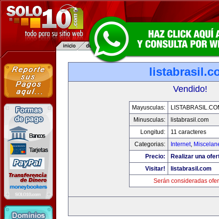
listabrasil.
Vendido!
Mayusculas:
LISTABRASIL.CO
Minusculas:
listabrasil.com
Longitud:
11 caracteres
Categorias:
Internet
,
Miscelane
Precio:
Realizar una ofer
Visitar!
listabrasil.com
Serán consideradas ofer