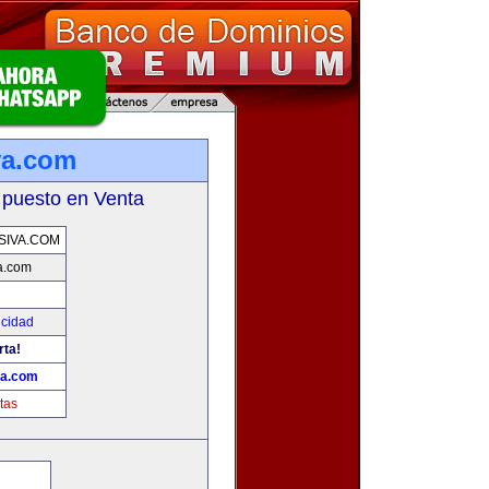
va.com
 puesto en Venta
SIVA.COM
a.com
icidad
rta!
va.com
tas