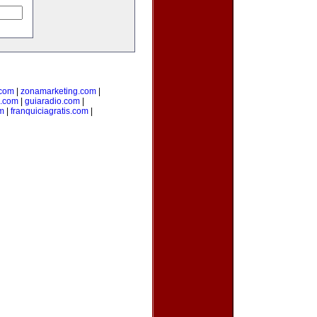
.com
|
zonamarketing.com
|
a.com
|
guiaradio.com
|
m
|
franquiciagratis.com
|