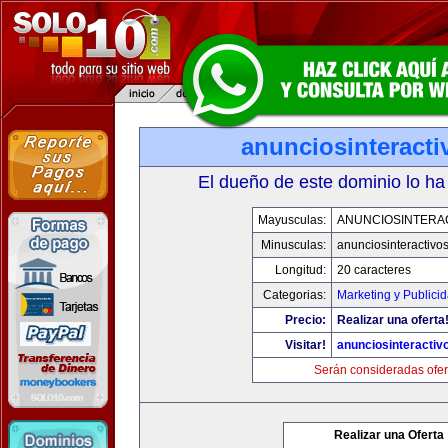
anunciosinteract
El dueño de este dominio lo ha
Mayusculas:
ANUNCIOSINTERA
Minusculas:
anunciosinteractivo
Longitud:
20 caracteres
Categorias:
Marketing y Publici
Precio:
Realizar una oferta
Visitar!
anunciosinteractiv
Serán consideradas ofer
Realizar una Oferta