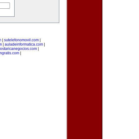
m
|
sutelefonomovil.com
|
m
|
auladeinformatica.com
|
ostaricanegocios.com
|
ngratis.com
|