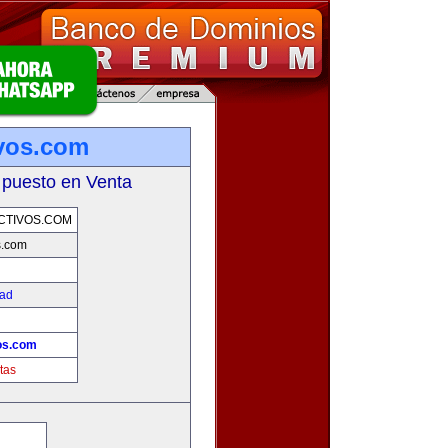
ivos.com
 puesto en Venta
CTIVOS.COM
s.com
dad
!
os.com
tas