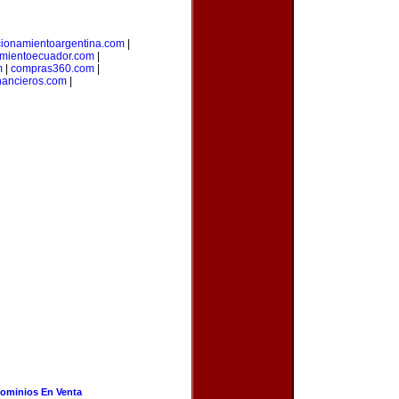
cionamientoargentina.com
|
amientoecuador.com
|
m
|
compras360.com
|
inancieros.com
|
ominios En Venta