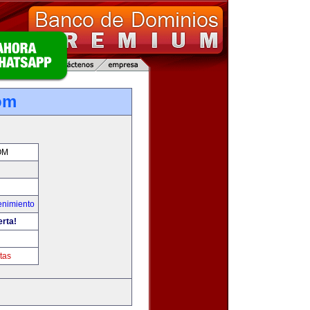
om
OM
enimiento
erta!
tas