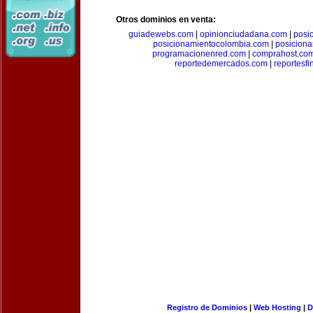
Otros dominios en venta:
guiadewebs.com
|
opinionciudadana.com
|
posi
posicionamientocolombia.com
|
posicion
programacionenred.com
|
comprahost.co
reportedemercados.com
|
reportesf
Registro de Dominios
|
Web Hosting
|
D