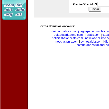
Precio Ofrecido $
Otros dominios en venta:
deinformatica.com
|
juegosparaconsolas.c
guiadecartagena.com
|
i-gratis.com
|
capa
noticiasbaloncesto.com
|
noticiasciclismo.
noticiastenis.com
|
pymesaldia.com
|
die
comunidadestudiantil.c