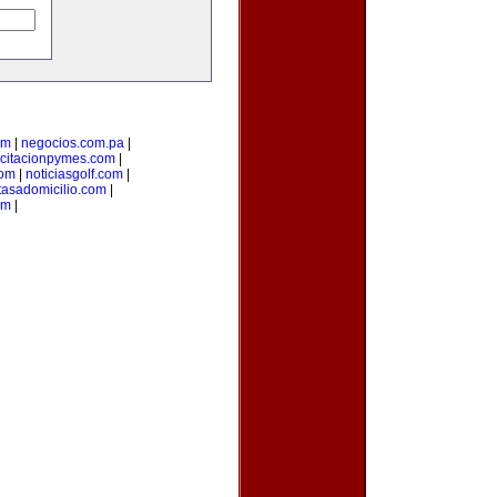
om
|
negocios.com.pa
|
citacionpymes.com
|
com
|
noticiasgolf.com
|
tasadomicilio.com
|
om
|