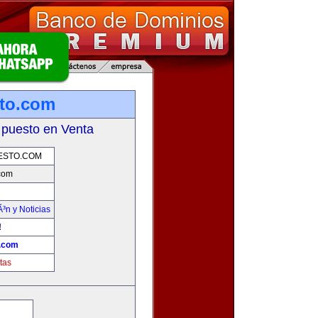
sto.com
 puesto en Venta
ESTO.COM
.com
Ã³n y Noticias
!
o.com
tas