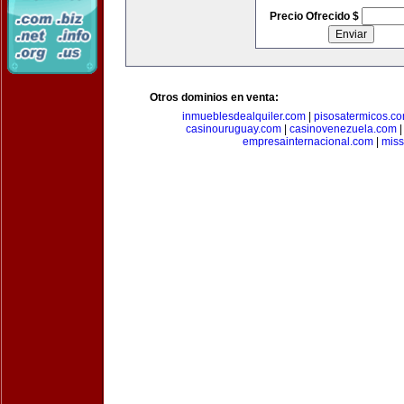
Precio Ofrecido $
Otros dominios en venta:
inmueblesdealquiler.com
|
pisosatermicos.c
casinouruguay.com
|
casinovenezuela.com
empresainternacional.com
|
miss