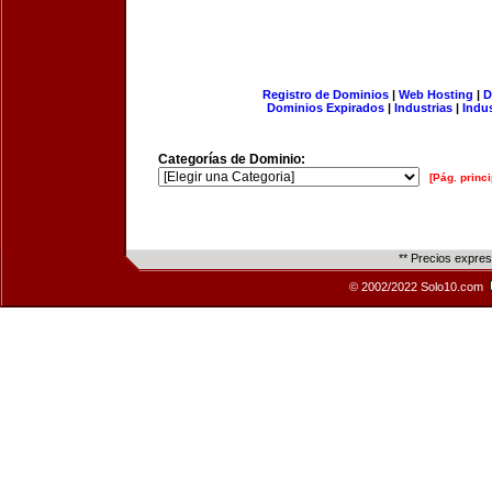
Registro de Dominios
|
Web Hosting
|
D
Dominios Expirados
|
Industrias
|
Indu
Categorías de Dominio:
[Pág. princi
** Precios expre
© 2002/2022 Solo10.com