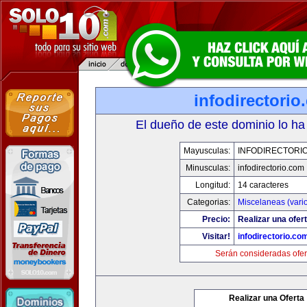
infodirectorio
El dueño de este dominio lo ha
Mayusculas:
INFODIRECTORI
Minusculas:
infodirectorio.com
Longitud:
14 caracteres
Categorias:
Miscelaneas (vari
Precio:
Realizar una ofert
Visitar!
infodirectorio.co
Serán consideradas ofer
Realizar una Oferta