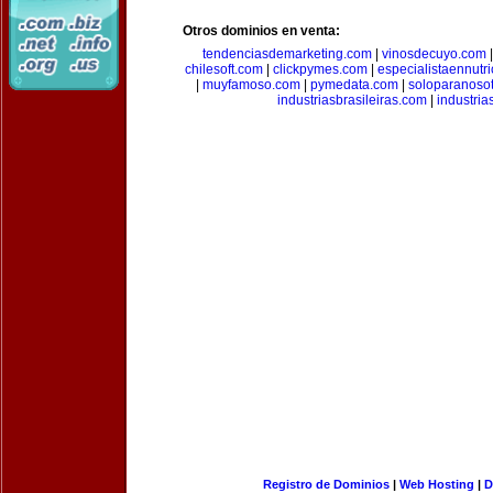
Otros dominios en venta:
tendenciasdemarketing.com
|
vinosdecuyo.com
chilesoft.com
|
clickpymes.com
|
especialistaennutr
|
muyfamoso.com
|
pymedata.com
|
soloparanoso
industriasbrasileiras.com
|
industria
Registro de Dominios
|
Web Hosting
|
D