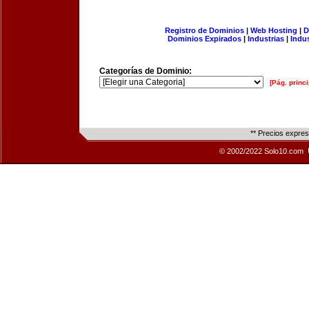
Registro de Dominios
|
Web Hosting
|
D
Dominios Expirados
|
Industrias
|
Indu
Categorías de Dominio:
[Pág. princi
** Precios expre
© 2002/2022 Solo10.com