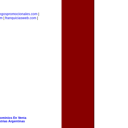
egospromocionales.com
|
om
|
franquiciasweb.com
|
ominios En Venta
strias Argentinas