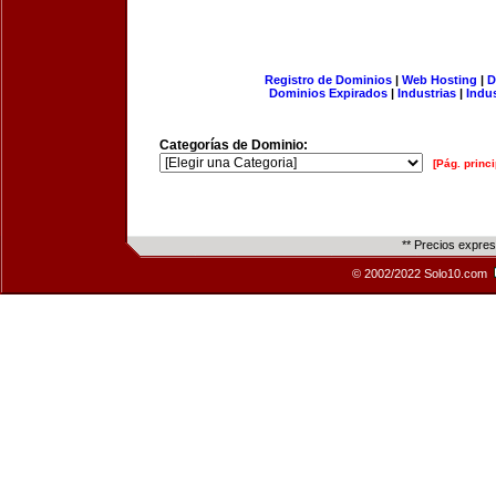
Registro de Dominios
|
Web Hosting
|
D
Dominios Expirados
|
Industrias
|
Indu
Categorías de Dominio:
[Pág. princi
** Precios expre
© 2002/2022 Solo10.com