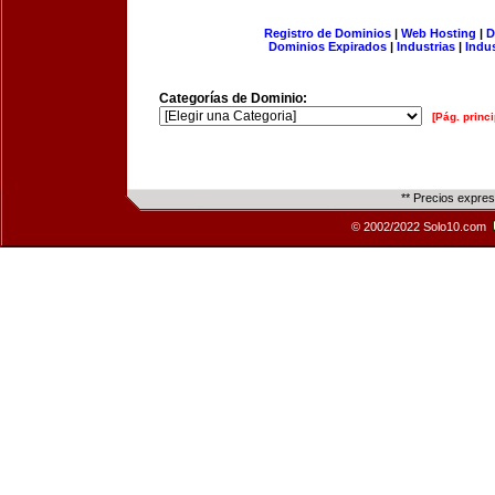
Registro de Dominios
|
Web Hosting
|
D
Dominios Expirados
|
Industrias
|
Indu
Categorías de Dominio:
[Pág. princi
** Precios expre
© 2002/2022 Solo10.com