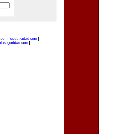
a.com
|
epublicidad.com
|
uiaseguridad.com
|