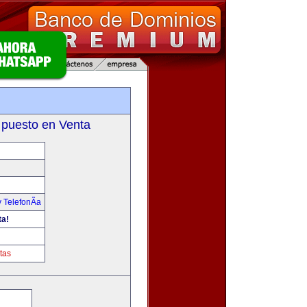
 puesto en Venta
 TelefonÃ­a
ta!
tas