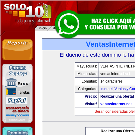
VentasInternet
El dueño de este dominio lo ha
Mayusculas:
VENTASINTERNET.
Minusculas:
ventasinternet.net
Longitud:
14 caracteres
Categorias:
Internet
,
Ventas y Co
Precio:
Realizar una oferta!
Visitar!
ventasinternet.net
Serán consideradas ofer
Realizar una Oferta