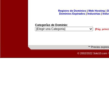
Registro de Dominios
|
Web Hosting
|
D
Dominios Expirados
|
Industrias
|
Indu
Categorías de Dominio:
[Pág. princi
** Precios expre
© 2002/2022 Solo10.com