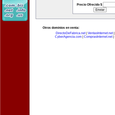
Precio Ofrecido $
Otros dominios en venta:
DirectoDeFabrica.net
|
VentasInternet.net
CyberAgencia.com
|
ComprasInternet.net
|