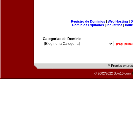
Registro de Dominios
|
Web Hosting
|
D
Dominios Expirados
|
Industrias
|
Indu
Categorías de Dominio:
[Pág. princi
** Precios expre
© 2002/2022 Solo10.com