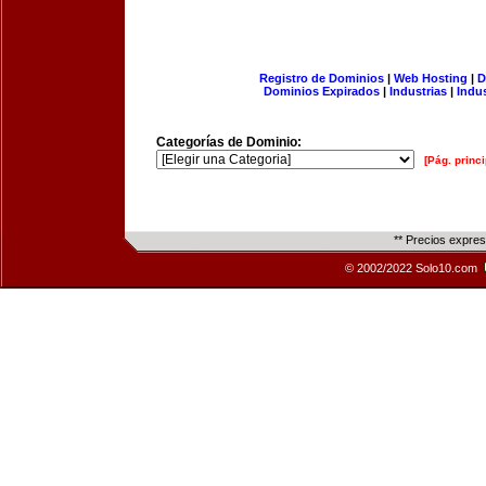
Registro de Dominios
|
Web Hosting
|
D
Dominios Expirados
|
Industrias
|
Indu
Categorías de Dominio:
[Pág. princi
** Precios expre
© 2002/2022 Solo10.com