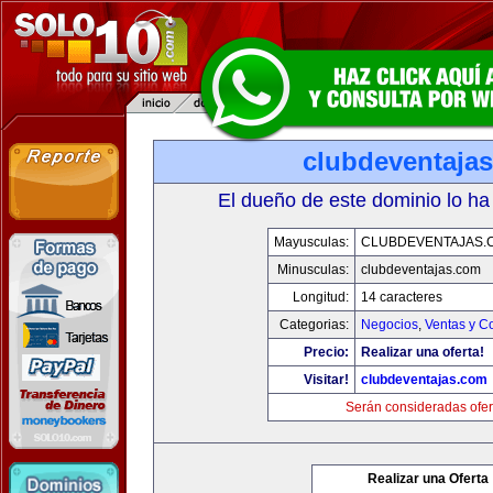
clubdeventaja
El dueño de este dominio lo ha
Mayusculas:
CLUBDEVENTAJAS.
Minusculas:
clubdeventajas.com
Longitud:
14 caracteres
Categorias:
Negocios
,
Ventas y C
Precio:
Realizar una oferta!
Visitar!
clubdeventajas.com
Serán consideradas ofer
Realizar una Oferta