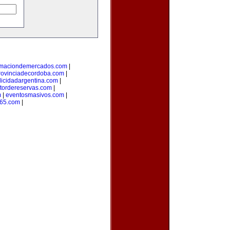
rmaciondemercados.com
|
rovinciadecordoba.com
|
licidadargentina.com
|
tordereservas.com
|
m
|
eventosmasivos.com
|
365.com
|