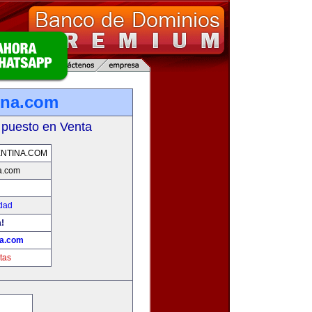
ina.com
 puesto en Venta
NTINA.COM
a.com
idad
!
na.com
tas