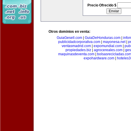
Precio Ofrecido $
Otros dominios en venta:
GuiaGesell.com
|
GuiaDeHonduras.com
|
info
publicidadcorporativa.com
|
mayonesa.net
|
p
ventasmadrid.com
|
expomundial.com
|
pub
propiedades.biz
|
agrocereales.com
|
ges
maquinasdeventa.com
|
bolsasrecicladas.co
expohardware.com
|
hoteles