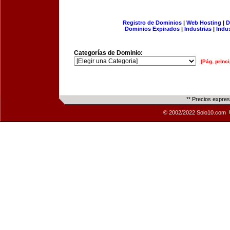
Registro de Dominios
|
Web Hosting
|
D
Dominios Expirados
|
Industrias
|
Indu
Categorías de Dominio:
[Pág. princi
** Precios expre
© 2002/2022 Solo10.com