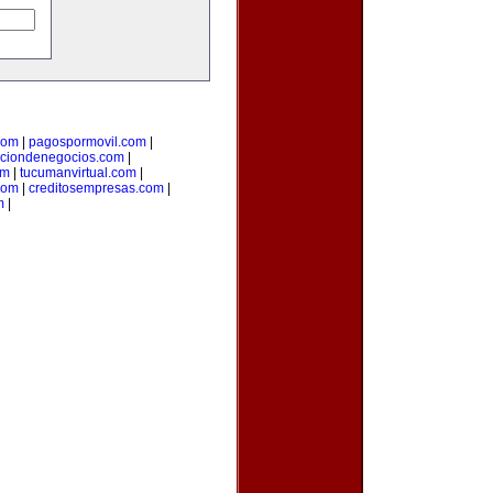
com
|
pagospormovil.com
|
cciondenegocios.com
|
om
|
tucumanvirtual.com
|
com
|
creditosempresas.com
|
m
|