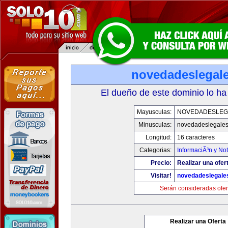
novedadeslegal
El dueño de este dominio lo ha
Mayusculas:
NOVEDADESLEG
Minusculas:
novedadeslegale
Longitud:
16 caracteres
Categorias:
InformaciÃ³n y Not
Precio:
Realizar una ofer
Visitar!
novedadeslegale
Serán consideradas ofer
Realizar una Oferta