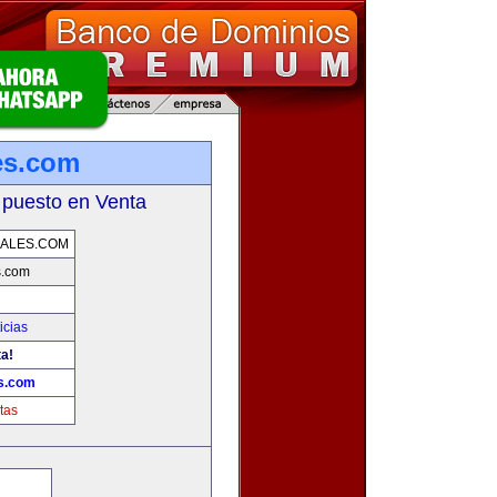
es.com
 puesto en Venta
ALES.COM
s.com
icias
ta!
s.com
tas