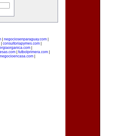
m
|
negociosenparaguay.com
|
|
consultoriapymes.com
|
ergiaorganica.com
|
esas.com
|
futbolprimera.com
|
unegocioencasa.com
|