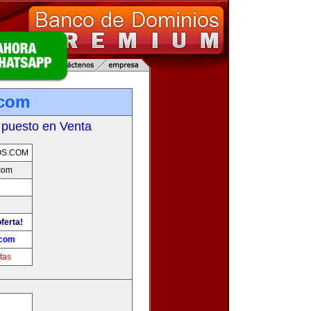
.com
 puesto en Venta
OS.COM
com
ferta!
.com
tas