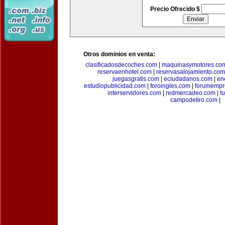
Precio Ofrecido $
Otros dominios en venta:
clasificadosdecoches.com
|
maquinasymotores.co
reservaenhotel.com
|
reservasalojamiento.com
juegasgratis.com
|
eciudadanos.com
|
en
estudiopublicidad.com
|
foroingles.com
|
forumempr
interservidores.com
|
redmercadeo.com
|
t
campodetiro.com
|