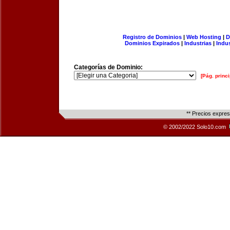
Registro de Dominios
|
Web Hosting
|
D
Dominios Expirados
|
Industrias
|
Indu
Categorías de Dominio:
[Pág. princi
** Precios expre
© 2002/2022 Solo10.com