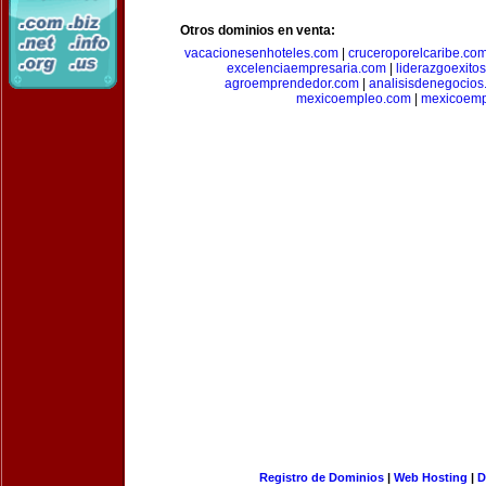
Otros dominios en venta:
vacacionesenhoteles.com
|
cruceroporelcaribe.co
excelenciaempresaria.com
|
liderazgoexito
agroemprendedor.com
|
analisisdenegocios
mexicoempleo.com
|
mexicoemp
Registro de Dominios
|
Web Hosting
|
D