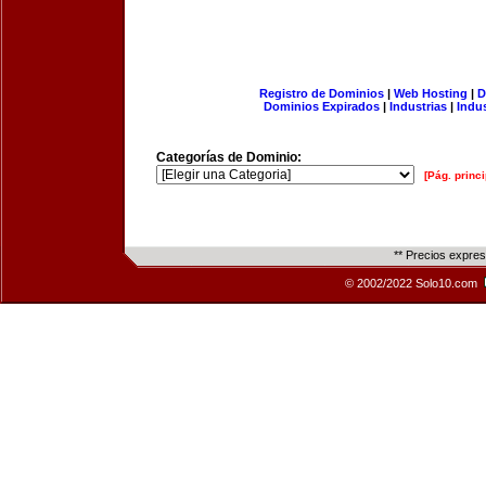
Registro de Dominios
|
Web Hosting
|
D
Dominios Expirados
|
Industrias
|
Indu
Categorías de Dominio:
[Pág. princi
** Precios expre
© 2002/2022 Solo10.com