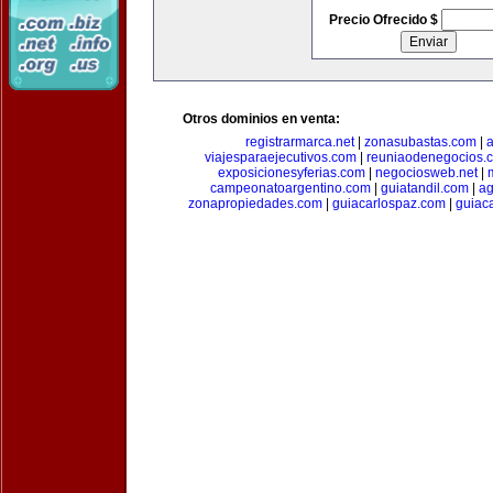
Precio Ofrecido $
Otros dominios en venta:
registrarmarca.net
|
zonasubastas.com
|
a
viajesparaejecutivos.com
|
reuniaodenegocios.
exposicionesyferias.com
|
negociosweb.net
|
campeonatoargentino.com
|
guiatandil.com
|
ag
zonapropiedades.com
|
guiacarlospaz.com
|
guiac