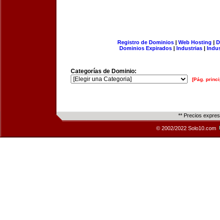
Registro de Dominios
|
Web Hosting
|
D
Dominios Expirados
|
Industrias
|
Indu
Categorías de Dominio:
[Pág. princi
** Precios expre
© 2002/2022 Solo10.com