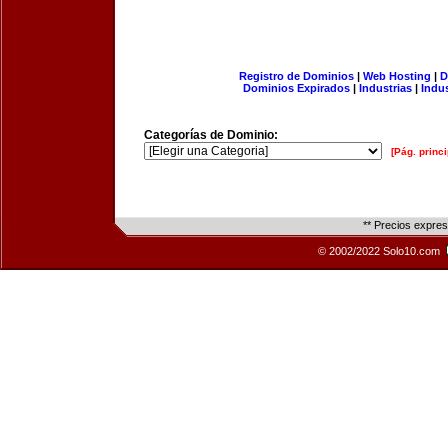
Registro de Dominios
|
Web Hosting
|
D
Dominios Expirados
|
Industrias
|
Indu
Categorías de Dominio:
[Pág. princi
** Precios expre
© 2002/2022 Solo10.com