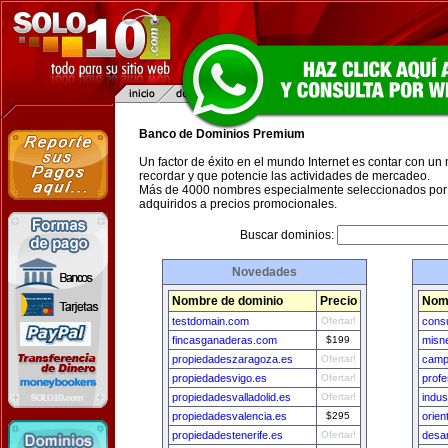
Banco de Dominios Premium
Un factor de éxito en el mundo Internet es contar con un
recordar y que potencie las actividades de mercadeo.
Más de 4000 nombres especialmente seleccionados por 
adquiridos a precios promocionales.
Buscar dominios:
Novedades
Nombre de dominio
Precio
Nomb
testdomain.com
Ofertar!
cons
fincasganaderas.com
$199
misne
propiedadeszaragoza.es
Ofertar!
camp
propiedadesvigo.es
Ofertar!
profe
propiedadesvalladolid.es
Ofertar!
indus
propiedadesvalencia.es
$295
orien
propiedadestenerife.es
Ofertar!
desar