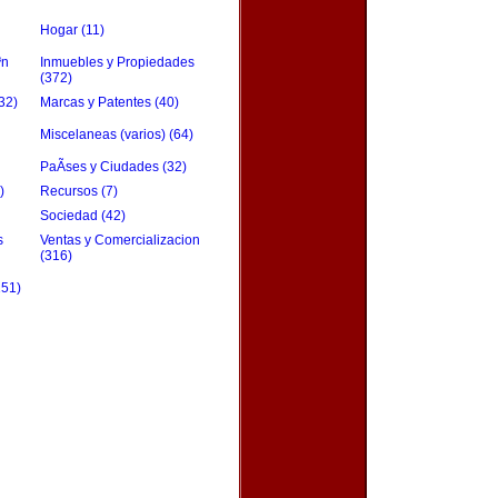
Hogar (11)
³n
Inmuebles y Propiedades
(372)
32)
Marcas y Patentes (40)
Miscelaneas (varios) (64)
PaÃ­ses y Ciudades (32)
)
Recursos (7)
Sociedad (42)
s
Ventas y Comercializacion
(316)
151)