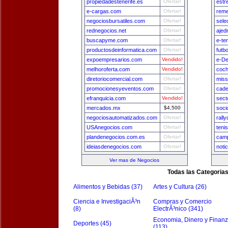
propiedadestenerife.es
Ofertar!
estr
e-cargas.com
Ofertar!
reme
negociosbursatiles.com
Ofertar!
sele
rednegocios.net
Ofertar!
ajed
buscapyme.com
Ofertar!
e-te
productosdeinformatica.com
Ofertar!
futb
expoempresarios.com
Vendido!
e-De
melhoroferta.com
Vendido!
coch
diretoriocomercial.com
Ofertar!
miss
promocionesyeventos.com
Ofertar!
cade
efranquicia.com
Vendido!
sect
mercados.mx
$4,500
soci
negociosautomatizados.com
Ofertar!
rall
USAnegocios.com
Ofertar!
teni
plandenegocios.com.es
Ofertar!
camp
ideiasdenegocios.com
Ofertar!
noti
Ver mas de Negocios
Todas las Categoria
Alimentos y Bebidas (37)
Artes y Cultura (26)
Ciencia e InvestigaciÃ³n
Compras y Comercio
(8)
ElectrÃ³nico (341)
Economia, Dinero y Finan
Deportes (45)
(113)