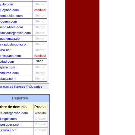
quito.com
Ofertar!
guayana.com
Vendido!
leinmuebles.com
Ofertar!
euquen.com
Ofertar!
uenosAires.com
Ofertar!
unidadargentina.com
Ofertar!
aguatemala.com
Ofertar!
sificadosbogota.com
Ofertar!
asil.net
Ofertar!
ominicana.com
Vendido!
iudad.com
$950
erperu.com
Ofertar!
onduras.com
Ofertar!
afaela.com
Ofertar!
er mas de PaÃ­ses Y Ciudades
Deportes
bre de dominio
Precio
ccionargentina.com
Vendido!
ciasgolf.com
Ofertar!
apesquera.com
Ofertar!
ciclista.com
Ofertar!