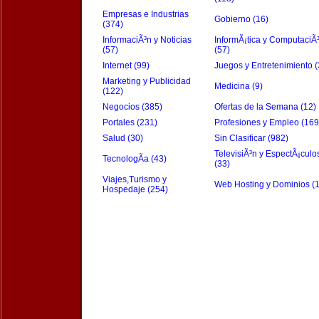
Empresas e Industrias
Gobierno (16)
(374)
InformaciÃ³n y Noticias
InformÃ¡tica y ComputaciÃ
(57)
(57)
Internet (99)
Juegos y Entretenimiento (
Marketing y Publicidad
Medicina (9)
(122)
Negocios (385)
Ofertas de la Semana (12)
Portales (231)
Profesiones y Empleo (169
Salud (30)
Sin Clasificar (982)
TelevisiÃ³n y EspectÃ¡culo
TecnologÃ­a (43)
(33)
Viajes,Turismo y
Web Hosting y Dominios (
Hospedaje (254)