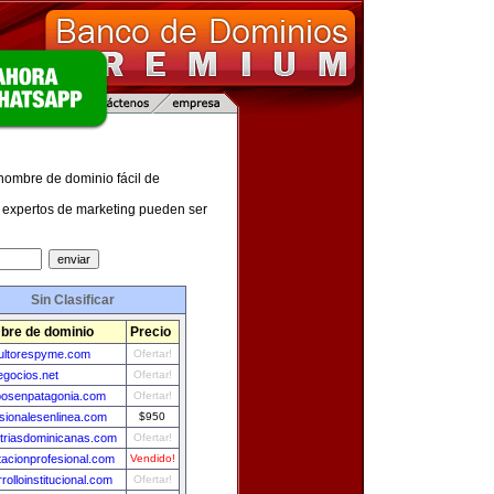
 nombre de dominio fácil de
expertos de marketing pueden ser
Sin Clasificar
re de dominio
Precio
ultorespyme.com
Ofertar!
gocios.net
Ofertar!
osenpatagonia.com
Ofertar!
sionalesenlinea.com
$950
triasdominicanas.com
Ofertar!
tacionprofesional.com
Vendido!
rolloinstitucional.com
Ofertar!