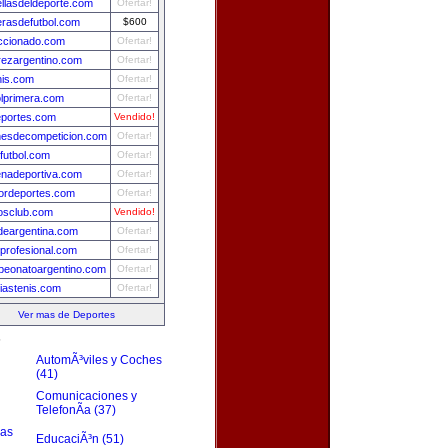
ellasdeldeporte.com
Ofertar!
rasdefutbol.com
$600
ccionado.com
Ofertar!
rezargentino.com
Ofertar!
nis.com
Ofertar!
olprimera.com
Ofertar!
portes.com
Vendido!
esdecompeticion.com
Ofertar!
futbol.com
Ofertar!
nadeportiva.com
Ofertar!
ordeportes.com
Ofertar!
osclub.com
Vendido!
ydeargentina.com
Ofertar!
sprofesional.com
Ofertar!
eonatoargentino.com
Ofertar!
ciastenis.com
Ofertar!
Ver mas de Deportes
s
AutomÃ³viles y Coches
(41)
Comunicaciones y
TelefonÃ­a (37)
zas
EducaciÃ³n (51)