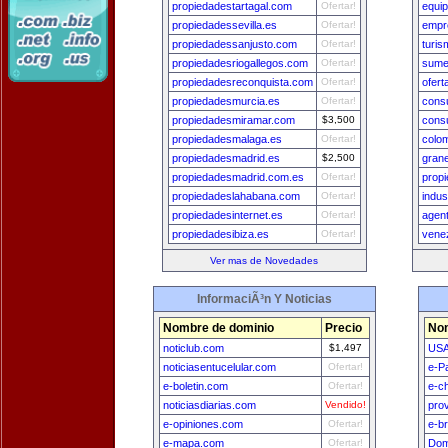
propiedadestartagal.com
Ofertar!
equi
propiedadessevilla.es
Ofertar!
empr
propiedadessanjusto.com
Ofertar!
turi
propiedadesriogallegos.com
Ofertar!
sume
propiedadesreconquista.com
Ofertar!
ofer
propiedadesmurcia.es
Ofertar!
cons
propiedadesmiramar.com
$3,500
consu
propiedadesmalaga.es
Ofertar!
colom
propiedadesmadrid.es
$2,500
gran
propiedadesmadrid.com.es
Ofertar!
prop
propiedadeslahabana.com
Ofertar!
indus
propiedadesinternet.es
Ofertar!
agen
propiedadesibiza.es
Ofertar!
vene
Ver mas de Novedades
InformaciÃ³n Y Noticias
Nombre de dominio
Precio
Nom
noticlub.com
$1,497
USA
noticiasentucelular.com
Ofertar!
e-P
e-boletin.com
Ofertar!
e-ch
noticiasdiarias.com
Vendido!
pro
e-opiniones.com
Ofertar!
e-br
e-mapa.com
Ofertar!
Dom