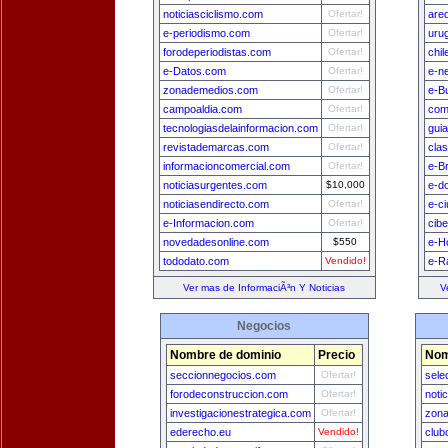
noticiasciclismo.com
Ofertar!
are
e-periodismo.com
Ofertar!
uru
forodeperiodistas.com
Ofertar!
chi
e-Datos.com
Ofertar!
e-n
zonademedios.com
Ofertar!
e-B
campoaldia.com
Ofertar!
com
tecnologiasdelainformacion.com
Ofertar!
gui
revistademarcas.com
Ofertar!
cla
informacioncomercial.com
Ofertar!
e-Br
noticiasurgentes.com
$10,000
e-d
noticiasendirecto.com
Ofertar!
e-c
e-Informacion.com
Ofertar!
cib
novedadesonline.com
$550
e-H
tododato.com
Vendido!
e-R
Ver mas de InformaciÃ³n Y Noticias
V
Negocios
Nombre de dominio
Precio
Nom
seccionnegocios.com
Ofertar!
sele
forodeconstruccion.com
Ofertar!
noti
investigacionestrategica.com
Ofertar!
zon
ederecho.eu
Vendido!
club