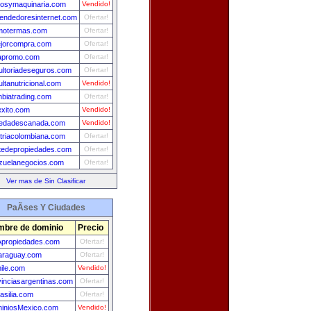
posymaquinaria.com
Vendido!
endedoresinternet.com
Ofertar!
smotermas.com
Ofertar!
jorcompra.com
Ofertar!
tapromo.com
Ofertar!
ultoriadeseguros.com
Ofertar!
ltanutricional.com
Vendido!
biatrading.com
Ofertar!
exito.com
Vendido!
iedadescanada.com
Vendido!
triacolombiana.com
Ofertar!
tedepropiedades.com
Ofertar!
zuelanegocios.com
Ofertar!
Ver mas de Sin Clasificar
PaÃ­ses Y Ciudades
bre de dominio
Precio
propiedades.com
Ofertar!
araguay.com
Ofertar!
ile.com
Vendido!
vinciasargentinas.com
Ofertar!
asilia.com
Ofertar!
iniosMexico.com
Vendido!